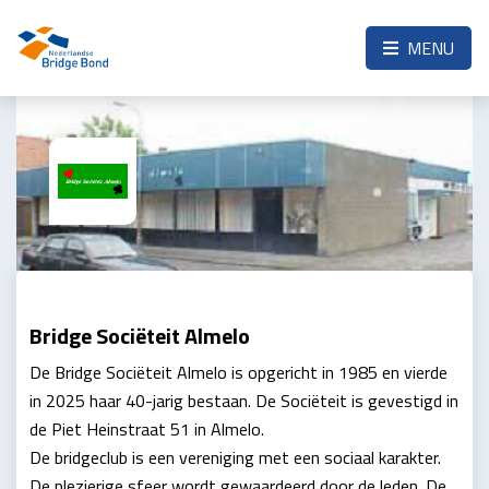
Skip to the main content
MENU
Bridge Sociëteit Almelo
De Bridge Sociëteit Almelo is opgericht in 1985 en vierde
in 2025 haar 40-jarig bestaan. De Sociëteit is gevestigd in
de Piet Heinstraat 51 in Almelo.
De bridgeclub is een vereniging met een sociaal karakter.
De plezierige sfeer wordt gewaardeerd door de leden. De